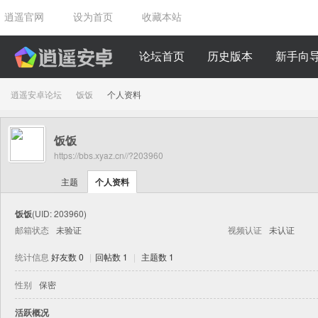
逍遥官网
设为首页
收藏本站
论坛首页
历史版本
新手向
逍遥安卓论坛
饭饭
个人资料
饭饭
›
›
https://bbs.xyaz.cn//?203960
主题
个人资料
饭饭
(UID: 203960)
邮箱状态
未验证
视频认证
未认证
统计信息
好友数 0
|
回帖数 1
|
主题数 1
性别
保密
活跃概况