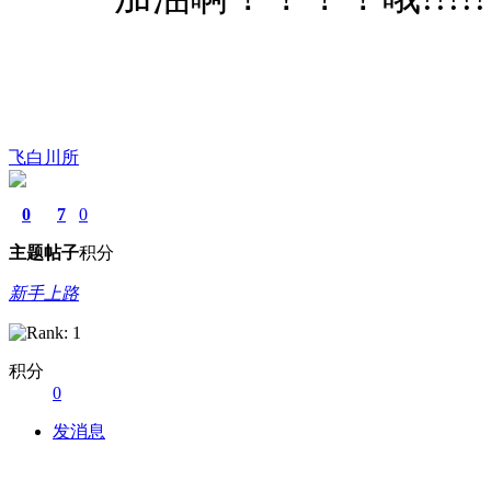
飞白川所
0
7
0
主题
帖子
积分
新手上路
积分
0
发消息