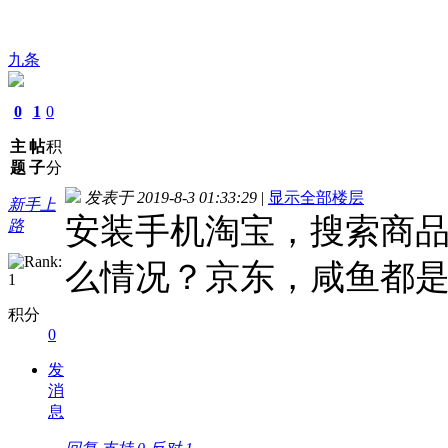
九条
0
1
0
主
帖
积
题
子
分
发表于 2019-8-3 01:33:29
|
显示全部楼层
新手上
安装手机淘宝，搜索商
路
么情况？京东，咸鱼都
积分
0
发
消
息