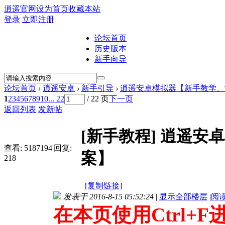
逍遥官网
设为首页
收藏本站
登录
立即注册
论坛首页
历史版本
新手向导
论坛首页
›
逍遥安卓
›
新手引导
›
逍遥安卓模拟器【新手教学、
1
2
3
4
5
6
7
8
9
10
... 22
/ 22 页
下一页
返回列表
发新帖
[新手教程]
逍遥安卓
查看:
5187194
|
回复:
案】
218
[复制链接]
发表于 2016-8-15 05:52:24
|
显示全部楼层
|
阅
在本页使用Ctrl