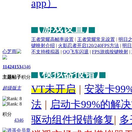
app）
【游戏设置】
王者荣耀高帧率设置
|
王者荣耀常见设置
|
明日
键映射介绍
|
火影忍者开启120/240FPS方法
|
明日
心芝雨
不支持模拟器
|
QQ飞车闪退
|
FPS游戏按键映射
|
1142
4153
4346
【模拟器报错】
主题
帖子
积分
|
VT未开启
安装卡99
超级版主
|
法
启动卡99%的解
驱动组件报错修复
|
多
积分
4346