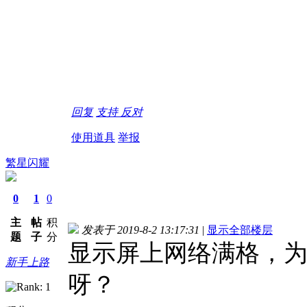
蕲春论坛
蕲春社区
蕲春贴吧
蕲春风云网
回复
支持
反对
使用道具
举报
繁星闪耀
0
1
0
主
帖
积
发表于 2019-8-2 13:17:31
|
显示全部楼层
题
子
分
显示屏上网络满格，
新手上路
呀？