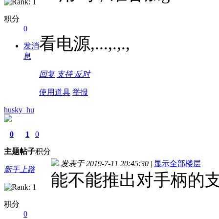
积分
0
看电源,...,.,.,
发消
息
回复
支持
反对
使用道具
举报
husky_hu
0
1
0
主题
帖子
积分
发表于 2019-7-11 20:45:30
|
显示全部楼层
新手上路
能不能推出对手柄的支
积分
0