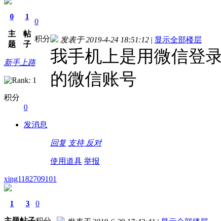
0
1
0
主
帖
积分
发表于 2019-4-24 18:51:12
|
显示全部楼层
题
子
我手机上是用微信登
新手上路
的微信账号
积分
0
发消息
回复
支持
反对
使用道具
举报
xing1182709101
1
3
0
主题
帖子
积分