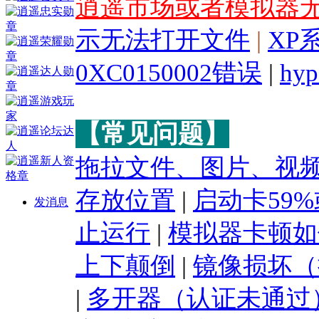
逍遥市场或者模拟器
示无法打开文件
|
XP
0XC0150002错误
|
hy
【常见问题】
拖拉文件、图片、视
存放位置
|
启动卡59%
发消息
止运行
|
模拟器卡顿如
上下颠倒
|
镜像损坏（
|
多开器（认证未通过