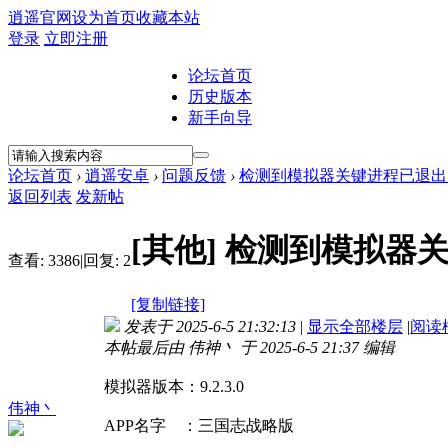
逍遥官网
设为首页
收藏本站
登录
立即注册
论坛首页
历史版本
新手向导
论坛首页
›
逍遥安卓
›
问题反馈
›
检测到模拟器关键进程已退出
返回列表
发新帖
[其他]
检测到模拟器
查看:
3386
|
回复:
2
[复制链接]
发表于 2025-6-5 21:32:13
|
显示全部楼层
|
阅读
本帖最后由 伟神丶 于 2025-6-5 21:37 编辑
模拟器版本：9.2.3.0
伟神丶
APP名字 ：三国志战略版