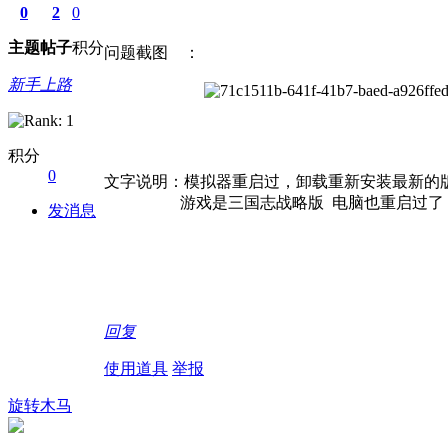
0
2
0
主题
帖子
积分
问题截图 ：
新手上路
积分
0
文字说明：模拟器重启过，卸载重新安装最新的
游戏是三国志战略版 电脑也重启过了 
发消息
回复
使用道具
举报
旋转木马