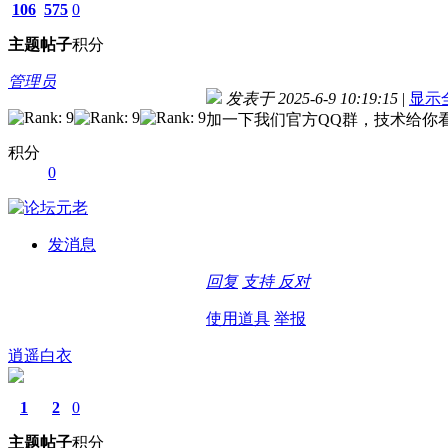
106
575
0
主题
帖子
积分
管理员
发表于 2025-6-9 10:19:15
|
显示
加一下我们官方QQ群，技术给你
积分
0
发消息
回复
支持
反对
使用道具
举报
逍遥白衣
1
2
0
主题
帖子
积分