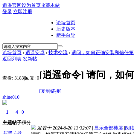
逍遥官网
设为首页
收藏本站
登录
立即注册
论坛首页
历史版本
新手向导
论坛首页
›
逍遥安卓
›
技术交流
›
请问，如何正确安装和信任第三
返回列表
发新帖
[逍遥命令]
请问，如何
查看:
3183
|
回复:
0
[复制链接]
shine010
1
4
0
主题
帖子
积分
发表于 2024-6-20 13:32:07
|
显示全部楼层
|
阅
新手上路