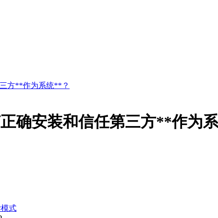
方**作为系统**？
正确安装和信任第三方**作为系
读模式