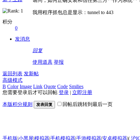
请问，如何正确安装和信任第三方**作为系统**
我用程序抓包总是显示：tunnel to 443
积分
0
发消息
回复
使用道具
举报
返回列表
发新帖
高级模式
B
Color
Image
Link
Quote
Code
Smilies
您需要登录后才可以回帖
登录
|
立即注册
本版积分规则
回帖后跳转到最后一页
发表回复
手机版
|
小黑屋
|
模拟器
|
手机模拟器
|
手游模拟器
|
安卓模拟器
|
(
沪I