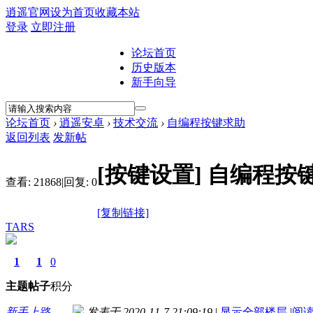
逍遥官网
设为首页
收藏本站
登录
立即注册
论坛首页
历史版本
新手向导
论坛首页
›
逍遥安卓
›
技术交流
›
自编程按键求助
返回列表
发新帖
[按键设置]
自编程按
查看:
21868
|
回复:
0
[复制链接]
TARS
1
1
0
主题
帖子
积分
新手上路
发表于 2020-11-7 21:09:19
|
显示全部楼层
|
阅