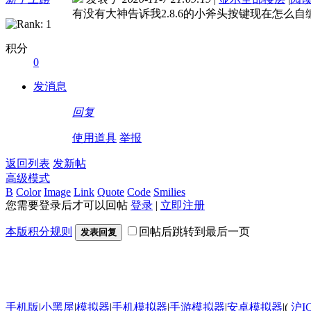
有没有大神告诉我2.8.6的小斧头按键现在怎么
积分
0
发消息
回复
使用道具
举报
返回列表
发新帖
高级模式
B
Color
Image
Link
Quote
Code
Smilies
您需要登录后才可以回帖
登录
|
立即注册
本版积分规则
回帖后跳转到最后一页
发表回复
手机版
|
小黑屋
|
模拟器
|
手机模拟器
|
手游模拟器
|
安卓模拟器
|
(
沪I