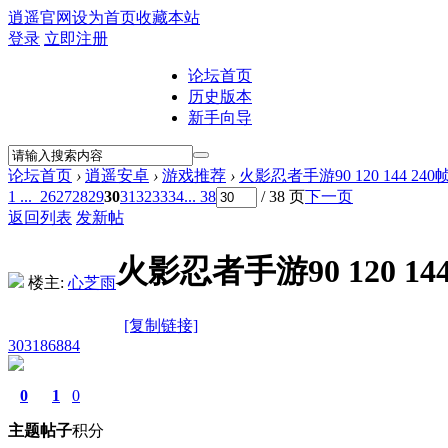
逍遥官网
设为首页
收藏本站
登录
立即注册
论坛首页
历史版本
新手向导
论坛首页
›
逍遥安卓
›
游戏推荐
›
火影忍者手游90 120 144 2
1 ...
26
27
28
29
30
31
32
33
34
... 38
/ 38 页
下一页
返回列表
发新帖
火影忍者手游90 120 14
楼主:
心芝雨
[复制链接]
303186884
0
1
0
主题
帖子
积分