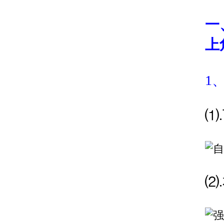
一
上
1
⑴
⑵