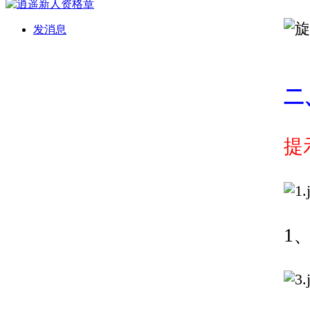
发消息
二
提
1