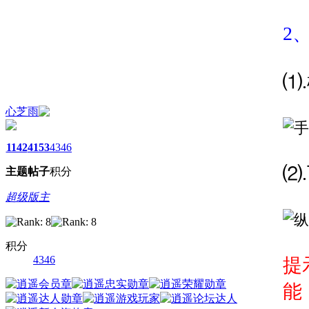
2
⑴
心芝雨
1142
4153
4346
⑵
主题
帖子
积分
超级版主
积分
4346
提
能