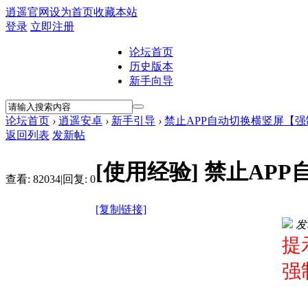
逍遥官网
设为首页
收藏本站
登录
立即注册
论坛首页
历史版本
新手向导
论坛首页
›
逍遥安卓
›
新手引导
›
禁止APP自动切换横竖屏【
返回列表
发新帖
[使用经验]
禁止AP
查看:
82034
|
回复:
0
[复制链接]
发表
提
强