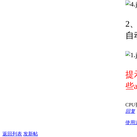
2
自
提
些
CP
回复
使用
返回列表
发新帖