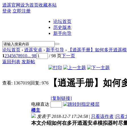
逍遥官网
设为首页
收藏本站
登录
立即注册
论坛首页
历史版本
新手向导
论坛首页
›
逍遥安卓
›
新手引导
›
【逍遥手册】如何多开逍遥模
1
2
3
4
5
6
7
8
9
10
... 98
/ 98 页
下一页
返回列表
发新帖
【逍遥手册】如何
查看:
1367019
|
回复:
976
[复制链接]
电梯直达
楼主
发表于 2018-12-7 17:24:58
|
只看该作者
|
只看
本文介绍如何在多开逍遥安卓模拟器时尽