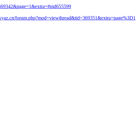
d=369342&page=1&extra=#pid655599
s.xyaz.cn/forum.php?mod=viewthread&tid=369351&extra=page%3D1