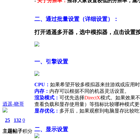
-
关于分辨率：
推荐大家设置较低的分辨率，减
二、通过批量设置（详细设置）：
打开逍遥多开器，选中模拟器，点击设置
一、引擎设置
CPU：
如果希望开较多模拟器来挂游戏或应用时
内存：
内存可以根据不同的机器灵活设置。
渲染模式：
可优先选择
DirectX
模式。如果效果不理
逍遥-晓哥
查看负载和显存使用量）等指标比较哪种模式更
显存优化：
多开后，如果观察到电脑显存比较吃
25
132
0
二、显示设置
主题
帖子
积分