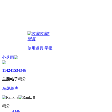
收藏
5
回复
使用道具
举报
心芝雨
1142
4153
4346
主题
帖子
积分
超级版主
积分
4346