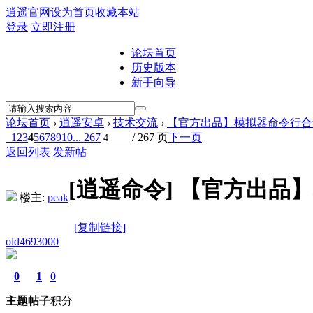
逍遥官网
设为首页
收藏本站
登录
立即注册
论坛首页
历史版本
新手向导
论坛首页
›
逍遥安卓
›
技术交流
›
【官方出品】模拟器命令行合集
1
2
3
4
5
6
7
8
9
10
... 267
/ 267 页
下一页
返回列表
发新帖
[逍遥命令]
【官方出品】
楼主:
peak
[复制链接]
old4693000
0
1
0
主题
帖子
积分