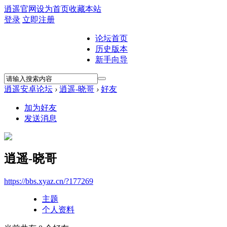
逍遥官网
设为首页
收藏本站
登录
立即注册
论坛首页
历史版本
新手向导
逍遥安卓论坛
›
逍遥-晓哥
›
好友
加为好友
发送消息
逍遥-晓哥
https://bbs.xyaz.cn/?177269
主题
个人资料