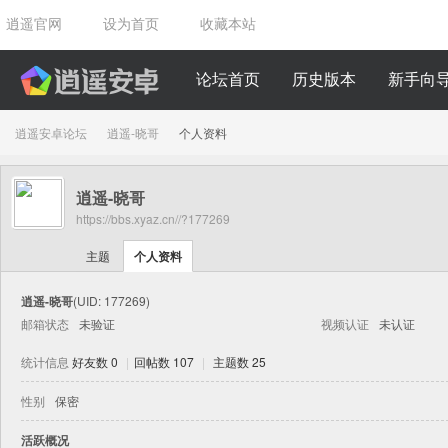
逍遥官网
设为首页
收藏本站
论坛首页
历史版本
新手向
逍遥安卓论坛
逍遥-晓哥
个人资料
逍遥-晓哥
›
›
https://bbs.xyaz.cn//?177269
主题
个人资料
逍遥-晓哥
(UID: 177269)
邮箱状态
未验证
视频认证
未认证
统计信息
好友数 0
|
回帖数 107
|
主题数 25
性别
保密
活跃概况