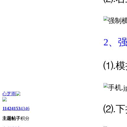
2、
⑴.
心芝雨
⑵.
1142
4153
4346
主题
帖子
积分