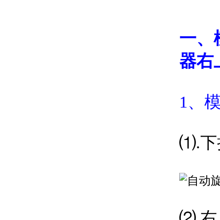
一、
器右
1、
⑴.
⑵.