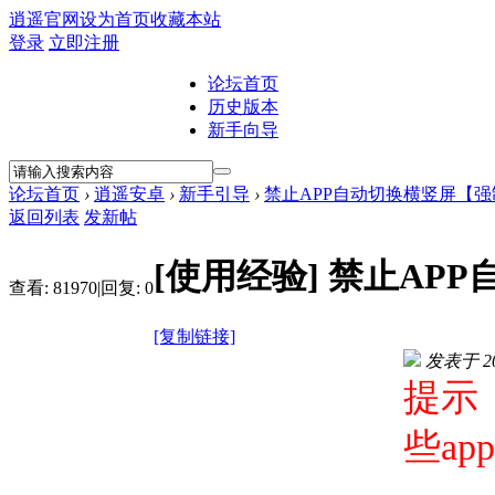
逍遥官网
设为首页
收藏本站
登录
立即注册
论坛首页
历史版本
新手向导
论坛首页
›
逍遥安卓
›
新手引导
›
禁止APP自动切换横竖屏【
返回列表
发新帖
[使用经验]
禁止AP
查看:
81970
|
回复:
0
[复制链接]
发表于 201
提示
些a