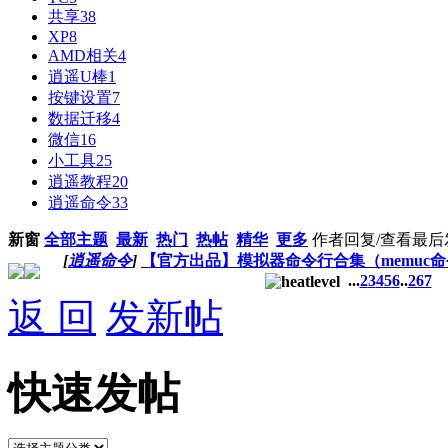
共享
38
XP
8
AMD相关
4
逍遥U棒
1
按键设置
7
数据迁移
4
微信
16
小工具
25
逍遥教程
20
逍遥命令
33
新窗
全部主题
最新
热门
热帖
精华
更多
作者
回复/查看
最后
[
逍遥命令
]
【官方出品】模拟器命令行合集（memuc
...
2
3
4
5
6
..
267
返 回
发新帖
快速发帖