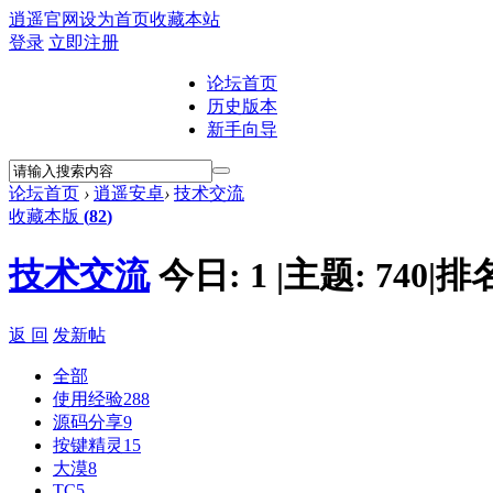
逍遥官网
设为首页
收藏本站
登录
立即注册
论坛首页
历史版本
新手向导
论坛首页
›
逍遥安卓
›
技术交流
收藏本版
(
82
)
技术交流
今日:
1
|
主题:
740
|
排
返 回
发新帖
全部
使用经验
288
源码分享
9
按键精灵
15
大漠
8
TC
5