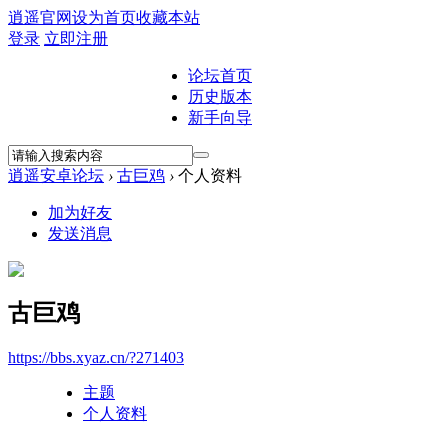
逍遥官网
设为首页
收藏本站
登录
立即注册
论坛首页
历史版本
新手向导
逍遥安卓论坛
›
古巨鸡
›
个人资料
加为好友
发送消息
古巨鸡
https://bbs.xyaz.cn/?271403
主题
个人资料