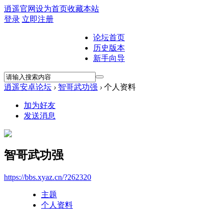
逍遥官网
设为首页
收藏本站
登录
立即注册
论坛首页
历史版本
新手向导
逍遥安卓论坛
›
智哥武功强
›
个人资料
加为好友
发送消息
智哥武功强
https://bbs.xyaz.cn/?262320
主题
个人资料