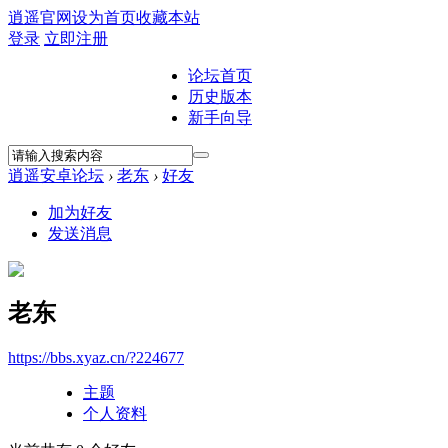
逍遥官网
设为首页
收藏本站
登录
立即注册
论坛首页
历史版本
新手向导
逍遥安卓论坛
›
老东
›
好友
加为好友
发送消息
老东
https://bbs.xyaz.cn/?224677
主题
个人资料