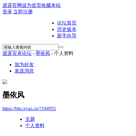
逍遥官网
设为首页
收藏本站
登录
立即注册
论坛首页
历史版本
新手向导
逍遥安卓论坛
›
墨依风
›
个人资料
加为好友
发送消息
墨依风
https://bbs.xyaz.cn/?194955
主题
个人资料