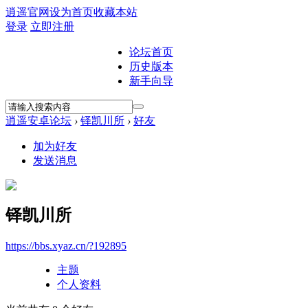
逍遥官网
设为首页
收藏本站
登录
立即注册
论坛首页
历史版本
新手向导
逍遥安卓论坛
›
铎凯川所
›
好友
加为好友
发送消息
铎凯川所
https://bbs.xyaz.cn/?192895
主题
个人资料