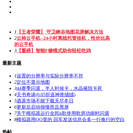
1
【王者荣耀】 守卫峡谷地图花屏解决方法
2
云帅云手机--24小时离线托管挂机，性价比高
的云手机
3
【重磅】智能F键模式助你轻松吃鸡
最新主题
1
设置的分辨率与实际分辨率不符
2
定位不显示地图
3
44赛季闪退，半人时候卡，水晶摧毁卡死
4
天书奇谈(0.05折送神兽绒绒)
5
逍遥市场不能下载无尽冬日
6
更新后启动很慢而且黑屏
7
关于模拟器运行全民k歌使用歌房功能时闪退
8
模拟器用QQ里的 回车发送信息会多一行换行的空白
热帖