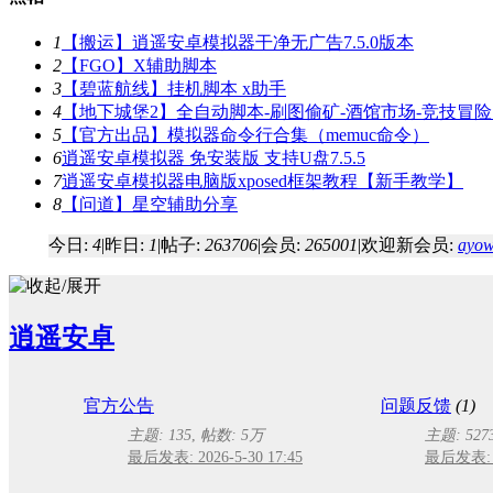
1
【搬运】逍遥安卓模拟器干净无广告7.5.0版本
2
【FGO】X辅助脚本
3
【碧蓝航线】挂机脚本 x助手
4
【地下城堡2】全自动脚本-刷图偷矿-酒馆市场-竞技冒险 .
5
【官方出品】模拟器命令行合集（memuc命令）
6
逍遥安卓模拟器 免安装版 支持U盘7.5.5
7
逍遥安卓模拟器电脑版xposed框架教程【新手教学】
8
【问道】星空辅助分享
今日:
4
|
昨日:
1
|
帖子:
263706
|
会员:
265001
|
欢迎新会员:
ayow
逍遥安卓
官方公告
问题反馈
(1)
主题: 135
,
帖数:
5万
主题: 527
最后发表: 2026-5-30 17:45
最后发表: 20