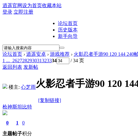
逍遥官网
设为首页
收藏本站
登录
立即注册
论坛首页
历史版本
新手向导
论坛首页
›
逍遥安卓
›
游戏推荐
›
火影忍者手游90 120 144 2
1 ...
26
27
28
29
30
31
32
33
34
/ 34 页
返回列表
发新帖
火影忍者手游90 120 14
楼主:
心芝雨
[复制链接]
枪神斯坦比特
0
1
0
主题
帖子
积分