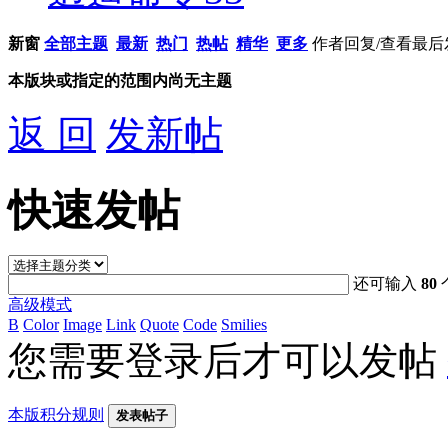
新窗
全部主题
最新
热门
热帖
精华
更多
作者
回复/查看
最后
本版块或指定的范围内尚无主题
返 回
发新帖
快速发帖
还可输入
80
高级模式
B
Color
Image
Link
Quote
Code
Smilies
您需要登录后才可以发帖
本版积分规则
发表帖子