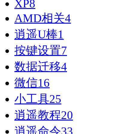
XP
8
AMD相关
4
逍遥U棒
1
按键设置
7
数据迁移
4
微信
16
小工具
25
逍遥教程
20
逍遥命令
33