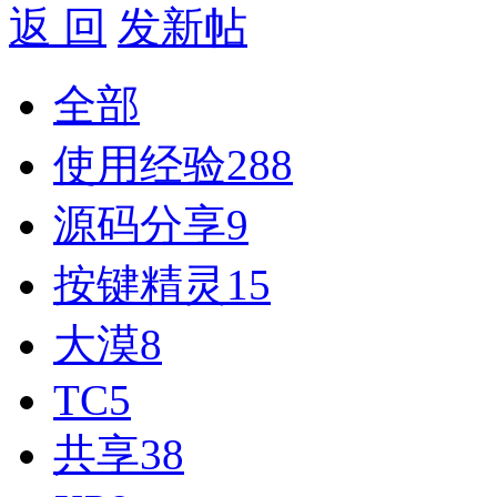
返 回
发新帖
全部
使用经验
288
源码分享
9
按键精灵
15
大漠
8
TC
5
共享
38