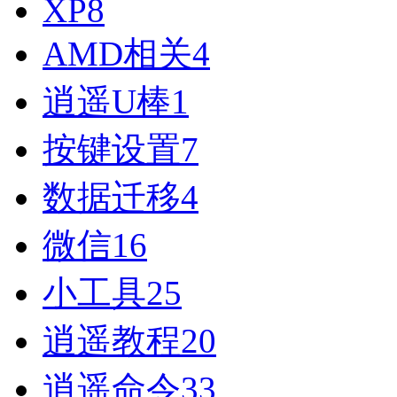
XP
8
AMD相关
4
逍遥U棒
1
按键设置
7
数据迁移
4
微信
16
小工具
25
逍遥教程
20
逍遥命令
33