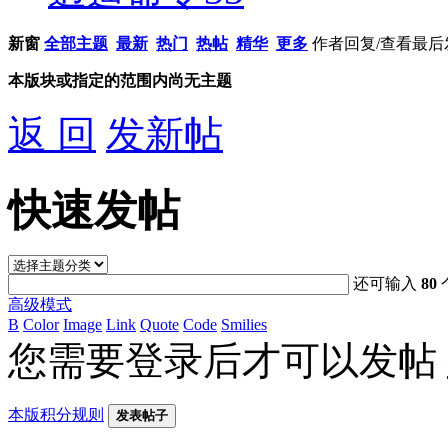
新窗
全部主题
最新
热门
热帖
精华
更多
作者
回复/查看
最后
本版块或指定的范围内尚无主题
返 回
发新帖
快速发帖
还可输入
80
高级模式
B
Color
Image
Link
Quote
Code
Smilies
您需要登录后才可以发帖
本版积分规则
发表帖子