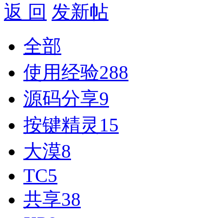
返 回
发新帖
全部
使用经验
288
源码分享
9
按键精灵
15
大漠
8
TC
5
共享
38