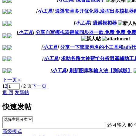
[
小工具
]
逍遥安卓多开优化器,发挥出多核机器
[
小工具
]
逍遥模拟器
[
小工具
]
分享自写模拟器键鼠同步器一款.免费 免费 免
[
小工具
]
分享一下获取包名的小工具和adb
[
小工具
]
求助各路大神帮忙分析逍遥辅助工
[
小工具
]
刷新图库和输入法【测试版】
下一页 »
1
2
/ 2 页
下一页
返 回
发新帖
快速发帖
还可输入
80
高级模式