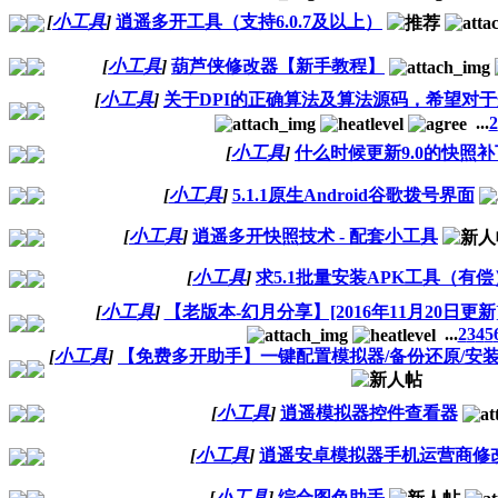
[
小工具
]
逍遥多开工具（支持6.0.7及以上）
[
小工具
]
葫芦侠修改器【新手教程】
[
小工具
]
关于DPI的正确算法及算法源码，希望对
...
2
[
小工具
]
什么时候更新9.0的快照
[
小工具
]
5.1.1原生Android谷歌拨号界面
[
小工具
]
逍遥多开快照技术 - 配套小工具
[
小工具
]
求5.1批量安装APK工具（有偿
[
小工具
]
【老版本-幻月分享】[2016年11月20日更新
...
2
3
4
5
[
小工具
]
【免费多开助手】一键配置模拟器/备份还原/安装
[
小工具
]
逍遥模拟器控件查看器
[
小工具
]
逍遥安卓模拟器手机运营商修
[
小工具
]
综合图色助手