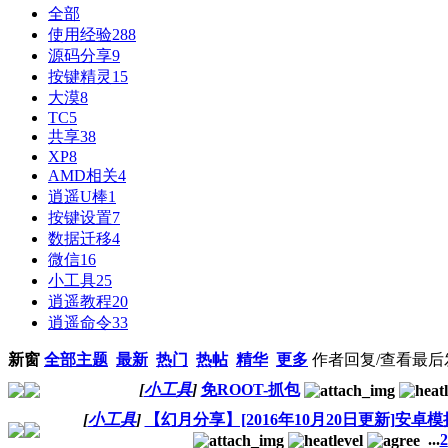
全部
使用经验
288
源码分享
9
按键精灵
15
大漠
8
TC
5
共享
38
XP
8
AMD相关
4
逍遥U棒
1
按键设置
7
数据迁移
4
微信
16
小工具
25
逍遥教程
20
逍遥命令
33
新窗
全部主题
最新
热门
热帖
精华
更多
作者
回复/查看
最后
[
小工具
]
免ROOT-抓包
[
小工具
]
【幻月分享】[2016年10月20日更新]安卓模拟
...
2