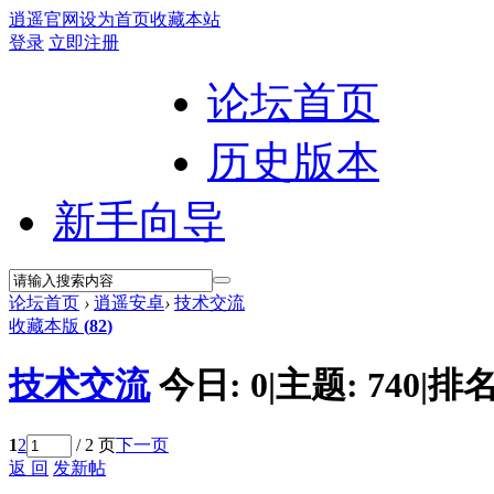
逍遥官网
设为首页
收藏本站
登录
立即注册
论坛首页
历史版本
新手向导
论坛首页
›
逍遥安卓
›
技术交流
收藏本版
(
82
)
技术交流
今日:
0
|
主题:
740
|
排名
1
2
/ 2 页
下一页
返 回
发新帖