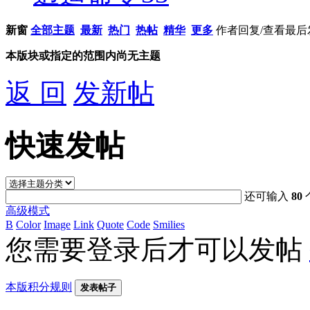
新窗
全部主题
最新
热门
热帖
精华
更多
作者
回复/查看
最后
本版块或指定的范围内尚无主题
返 回
发新帖
快速发帖
还可输入
80
高级模式
B
Color
Image
Link
Quote
Code
Smilies
您需要登录后才可以发帖
本版积分规则
发表帖子