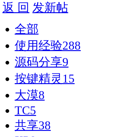
返 回
发新帖
全部
使用经验
288
源码分享
9
按键精灵
15
大漠
8
TC
5
共享
38