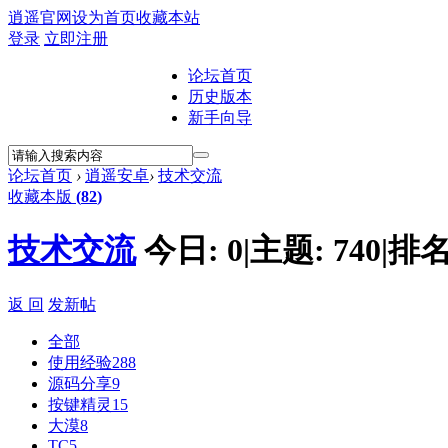
逍遥官网
设为首页
收藏本站
登录
立即注册
论坛首页
历史版本
新手向导
论坛首页
›
逍遥安卓
›
技术交流
收藏本版
(
82
)
技术交流
今日:
0
|
主题:
740
|
排名
返 回
发新帖
全部
使用经验
288
源码分享
9
按键精灵
15
大漠
8
TC
5