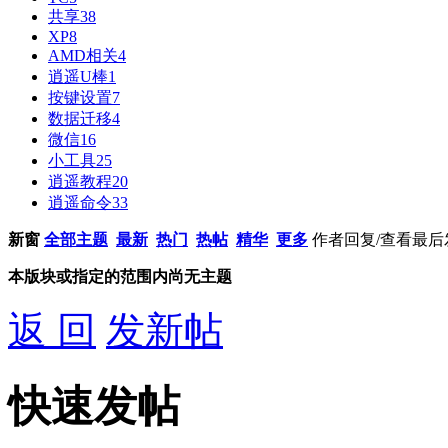
共享
38
XP
8
AMD相关
4
逍遥U棒
1
按键设置
7
数据迁移
4
微信
16
小工具
25
逍遥教程
20
逍遥命令
33
新窗
全部主题
最新
热门
热帖
精华
更多
作者
回复/查看
最后
本版块或指定的范围内尚无主题
返 回
发新帖
快速发帖