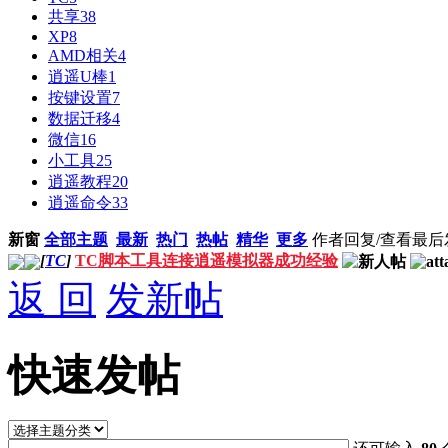
共享
38
XP
8
AMD相关
4
逍遥U棒
1
按键设置
7
数据迁移
4
微信
16
小工具
25
逍遥教程
20
逍遥命令
33
新窗
全部主题
最新
热门
热帖
精华
更多
作者
回复/查看
最后
[
TC
]
TC脚本工具连接逍遥模拟器成功经验
返 回
发新帖
快速发帖