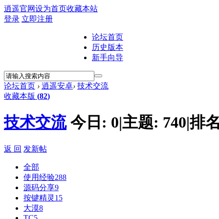
逍遥官网
设为首页
收藏本站
登录
立即注册
论坛首页
历史版本
新手向导
论坛首页
›
逍遥安卓
›
技术交流
收藏本版
(
82
)
技术交流
今日:
0
|
主题:
740
|
排名
返 回
发新帖
全部
使用经验
288
源码分享
9
按键精灵
15
大漠
8
TC
5