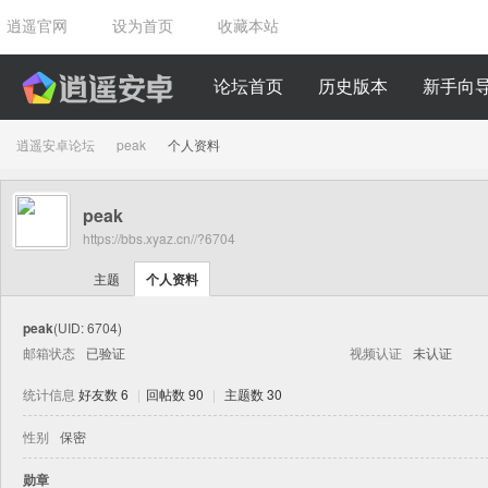
逍遥官网
设为首页
收藏本站
论坛首页
历史版本
新手向
逍遥安卓论坛
peak
个人资料
peak
›
›
https://bbs.xyaz.cn//?6704
主题
个人资料
peak
(UID: 6704)
邮箱状态
已验证
视频认证
未认证
统计信息
好友数 6
|
回帖数 90
|
主题数 30
性别
保密
勋章