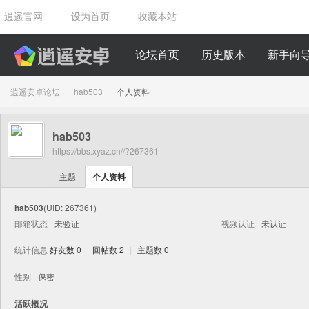
逍遥官网
设为首页
收藏本站
论坛首页
历史版本
新手向
逍遥安卓论坛
hab503
个人资料
hab503
›
›
https://bbs.xyaz.cn//?267361
主题
个人资料
hab503
(UID: 267361)
邮箱状态
未验证
视频认证
未认证
统计信息
好友数 0
|
回帖数 2
|
主题数 0
性别
保密
活跃概况