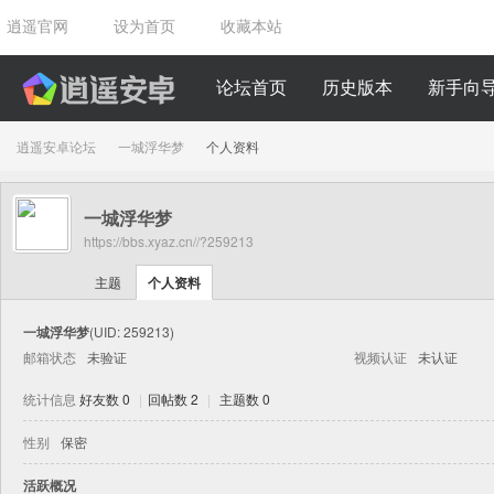
逍遥官网
设为首页
收藏本站
论坛首页
历史版本
新手向
逍遥安卓论坛
一城浮华梦
个人资料
一城浮华梦
›
›
https://bbs.xyaz.cn//?259213
主题
个人资料
一城浮华梦
(UID: 259213)
邮箱状态
未验证
视频认证
未认证
统计信息
好友数 0
|
回帖数 2
|
主题数 0
性别
保密
活跃概况