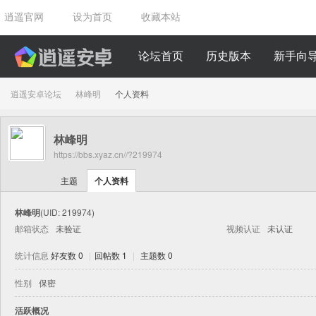
逍遥官网
设为首页
收藏本站
论坛首页
历史版本
新手向
逍遥安卓论坛
林峰明
个人资料
林峰明
›
›
https://bbs.xyaz.cn//?219974
主题
个人资料
林峰明
(UID: 219974)
邮箱状态
未验证
视频认证
未认证
统计信息
好友数 0
|
回帖数 1
|
主题数 0
性别
保密
活跃概况