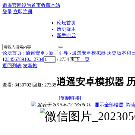
逍遥官网
设为首页
收藏本站
登录
立即注册
论坛首页
历史版本
新手向导
论坛首页
›
逍遥安卓
›
新手引导
›
逍遥安卓模拟器 历史版本和
1
2
3
4
5
6
7
8
9
10
... 2734
/ 2734 页
下一页
返回列表
发新帖
逍遥安卓模拟器 
查看:
8430702
|
回复:
27335
[复制链接]
发表于 2015-6-13 16:06:10
|
显示全部楼层
|
阅